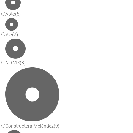
Apto
(5)
VIS
(2)
NO VIS
(3)
Constructora Meléndez
(9)