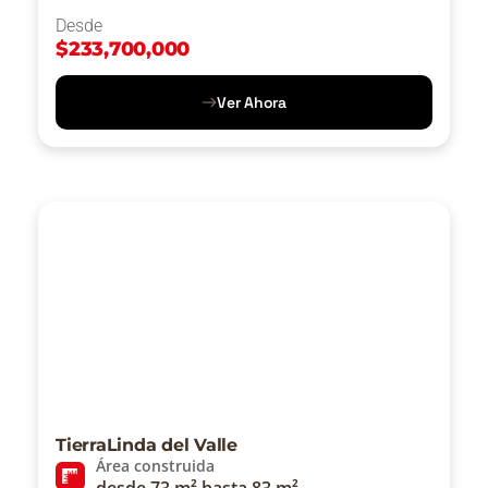
Desde
$
233,700,000
Ver Ahora
TierraLinda del Valle
Área construida
desde 73 m² hasta 83 m²