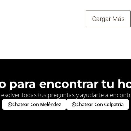
Cargar Más
to para encontrar tu h
esolver todas tus preguntas y ayudarte a encontrar
Chatear Con Meléndez
Chatear Con Colpatria