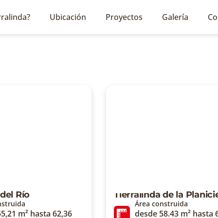
ralinda?​
Ubicación
Proyectos
Galería
Co
 del Río
Tierralinda de la Planici
nstruida
Área construida
5,21 m² hasta 62,36
desde 58.43 m² hasta 