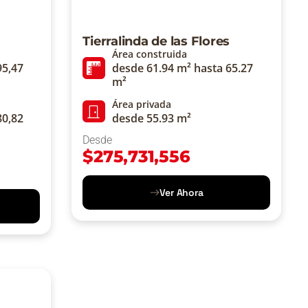
Tierralinda de las Flores
Área construida
95,47
desde 61.94 m² hasta 65.27
m²
Área privada
80,82
desde 55.93 m²
Desde
$
275,731,556
Ver Ahora