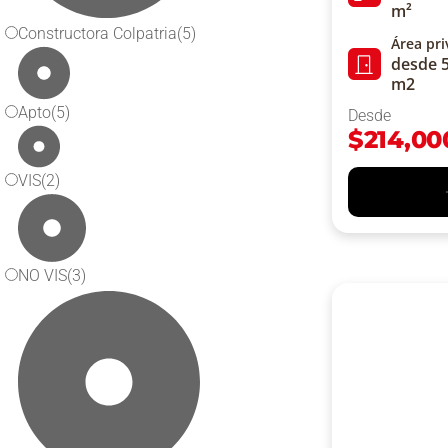
m²
Constructora Colpatria
(5)
Área pr
desde 5
m2
Apto
(5)
Desde
$
214,00
VIS
(2)
NO VIS
(3)