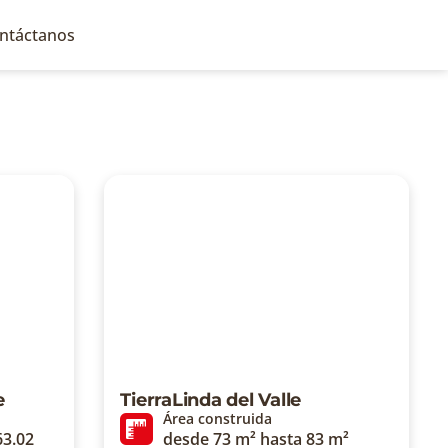
ntáctanos
e
TierraLinda del Valle
Área construida
63.02
desde 73 m² hasta 83 m²