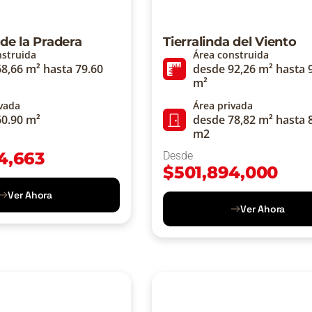
 de la Pradera
Tierralinda del Viento
nstruida
Área construida
8,66 m² hasta 79.60
desde 92,26 m² hasta 
m²
ivada
Área privada
60.90 m²
desde 78,82 m² hasta 
m2
4,663
Desde
$
501,894,000
Ver Ahora
Ver Ahora