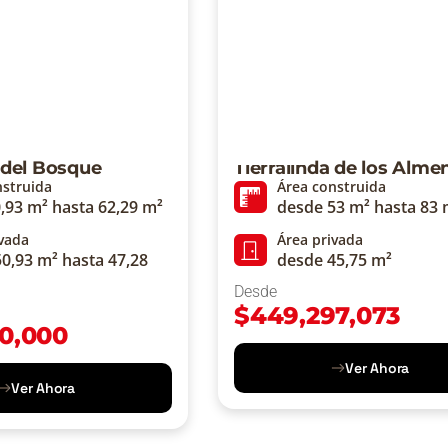
a del Bosque
Tierralinda de los Alme
nstruida
Área construida
,93 m² hasta 62,29 m²
desde 53 m² hasta 83 
ivada
Área privada
0,93 m² hasta 47,28
desde 45,75 m²
Desde
$
449,297,073
0,000
Ver Ahora
Ver Ahora