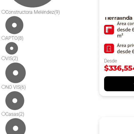
Constructora Meléndez
(9)
Tierralinda
Área co
desde 6
m²
APTO
(8)
Área pr
desde 
VIS
(2)
Desde
$
336,55
NO VIS
(6)
Casas
(2)