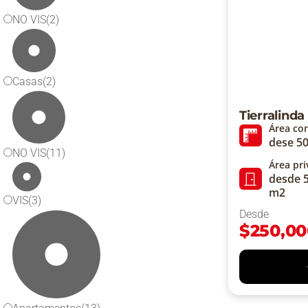
NO VIS
(2)
Casas
(2)
Tierralind
Área co
dese 50
NO VIS
(11)
Área pr
desde 5
m2
VIS
(3)
Desde
$
250,00